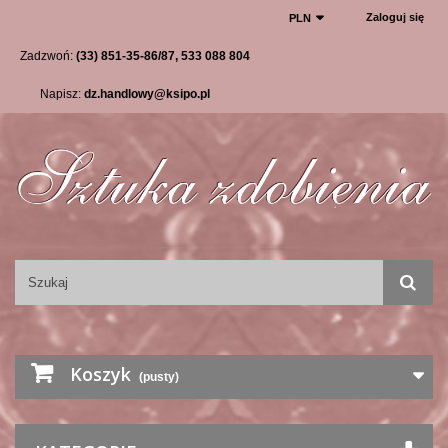
Zaloguj się
PLN
Zadzwoń:
(33) 851-35-86/87, 533 088 804
Napisz:
dz.handlowy@ksipo.pl
Koszyk
(pusty)