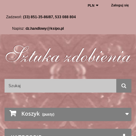
Zaloguj się
PLN
Zadzwoń:
(33) 851-35-86/87, 533 088 804
Napisz:
dz.handlowy@ksipo.pl
Koszyk
(pusty)