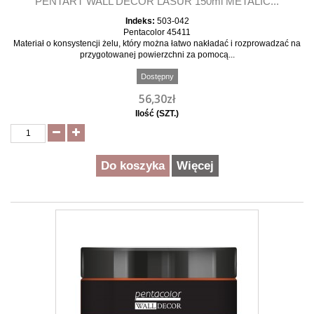
PENTART WALL DECOR LASUR 150ml METALIC...
Indeks:
503-042
Pentacolor 45411
Materiał o konsystencji żelu, który można łatwo nakładać i rozprowadzać na
przygotowanej powierzchni za pomocą...
Dostępny
56,30zł
Ilość (SZT.)
Do koszyka
Więcej