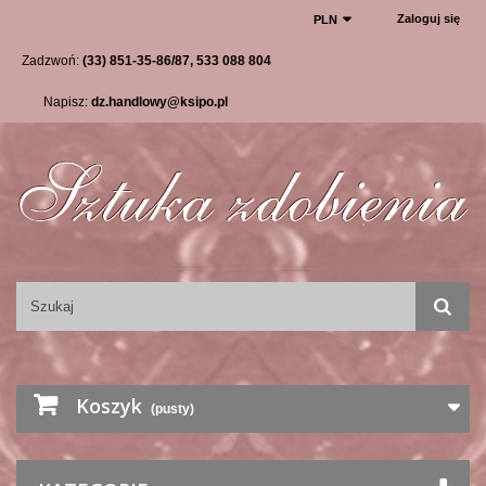
Zaloguj się
PLN
Zadzwoń:
(33) 851-35-86/87, 533 088 804
Napisz:
dz.handlowy@ksipo.pl
Koszyk
(pusty)