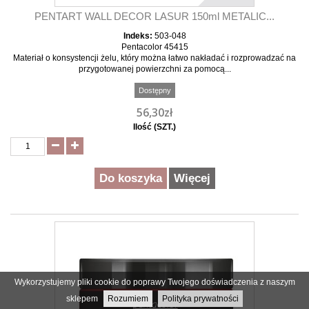
PENTART WALL DECOR LASUR 150ml METALIC...
Indeks:
503-048
Pentacolor 45415
Materiał o konsystencji żelu, który można łatwo nakładać i rozprowadzać na
przygotowanej powierzchni za pomocą...
Dostępny
56,30zł
Ilość (SZT.)
Do koszyka
Więcej
Wykorzystujemy pliki cookie do poprawy Twojego doświadczenia z naszym
sklepem
Rozumiem
Polityka prywatności