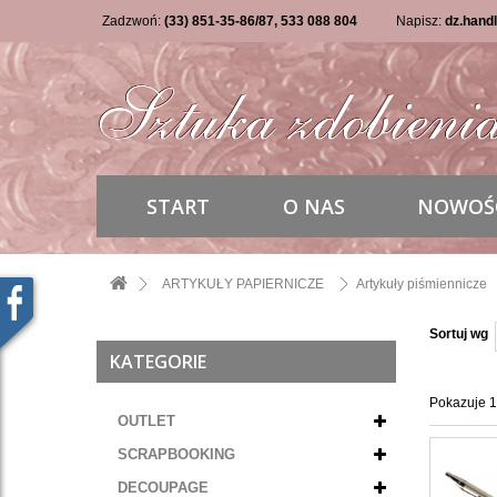
Zadzwoń:
(33) 851-35-86/87, 533 088 804
Napisz:
dz.hand
START
O NAS
NOWOŚ
ARTYKUŁY PAPIERNICZE
Artykuły piśmiennicze
Sortuj wg
KATEGORIE
Pokazuje 1 
OUTLET
SCRAPBOOKING
DECOUPAGE