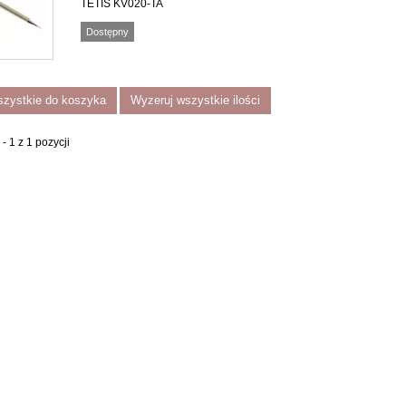
TETIS KV020-TA
Dostępny
szystkie do koszyka
Wyzeruj wszystkie ilości
- 1 z 1 pozycji