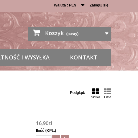
Waluta :
PLN
Zaloguj się
Koszyk
(pusty)
ATNOŚĆ I WYSYŁKA
KONTAKT
Podgląd:
Siatka
Lista
16,90zł
Ilość (KPL.)