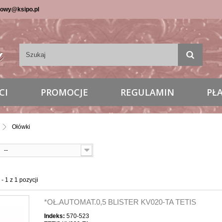
lowy@ksipo.pl
CI
PROMOCJE
REGULAMIN
PŁ
Ołówki
--
- 1 z 1 pozycji
*OŁ.AUTOMAT.0,5 BLISTER KV020-TA TETIS
Indeks:
570-523