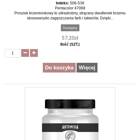
Indeks:
506-536
Pentacolor 47068
Proszek krzemionkowy to ultradrobny, strącany dwutlenek krzemu
stosowanydo zagęszczania farb i lakierów. Dzięki...
Dostępny
57,20zł
Ilość (SZT.)
Do koszyka
Więcej