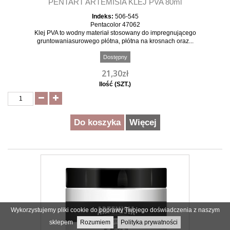
PENTART ARTEMISIA KLEJ PVA 80ml
Indeks:
506-545
Pentacolor 47062
Klej PVA to wodny materiał stosowany do impregnującego
gruntowaniasurowego płótna, płótna na krosnach oraz...
Dostępny
21,30zł
Ilość (SZT.)
Do koszyka
Więcej
Wykorzystujemy pliki cookie do poprawy Twojego doświadczenia z naszym
sklepem
Rozumiem
Polityka prywatności