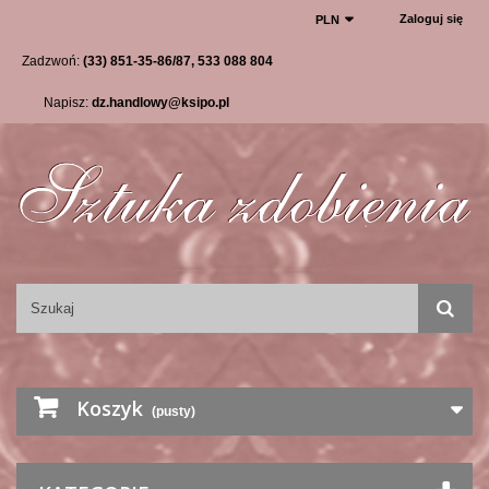
Zaloguj się
PLN
Zadzwoń:
(33) 851-35-86/87, 533 088 804
Napisz:
dz.handlowy@ksipo.pl
Koszyk
(pusty)