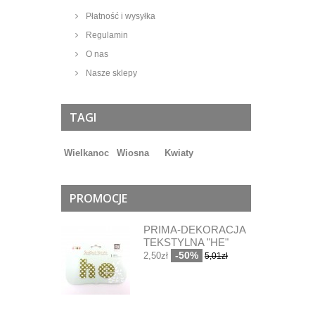
Płatność i wysyłka
Regulamin
O nas
Nasze sklepy
TAGI
Wielkanoc
Wiosna
Kwiaty
PROMOCJE
PRIMA-DEKORACJA
TEKSTYLNA "HE"
-50%
2,50zł
5,01zł