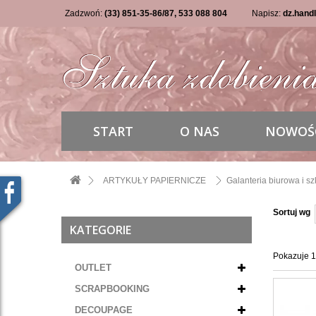
Zadzwoń:
(33) 851-35-86/87, 533 088 804
Napisz:
dz.hand
START
O NAS
NOWOŚ
ARTYKUŁY PAPIERNICZE
Galanteria biurowa i s
Sortuj wg
KATEGORIE
Pokazuje 1
OUTLET
SCRAPBOOKING
DECOUPAGE