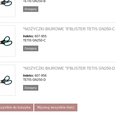
TETIS GN250-B
Dostępny
*NOŻYCZKI BIUROWE "8"BLISTER TETIS GN250-C
Indeks:
607-955
TETIS GN250-C
Dostępny
*NOŻYCZKI BIUROWE "9"BLISTER TETIS GN250-D
Indeks:
607-956
TETIS GN250-D
Dostępny
szystkie do koszyka
Wyzeruj wszystkie ilości