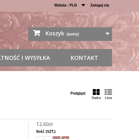
Waluta :
PLN
Zaloguj się
Koszyk
(pusty)
ATNOŚĆ I WYSYŁKA
KONTAKT
Podgląd:
Siatka
Lista
12,60zł
Ilość (SZT.)