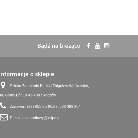
Bądź na bieżąco
Informacje o sklepie
Sztuka Zdobienia Beata i Zbigniew Wośkowiak,
ul. Górny Bór 19 43-430 Skoczów
Zadzwoń:
(33) 851-35-86/87, 533 088 804
E-mail:
dz.handlowy@ksipo.pl