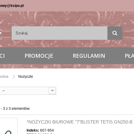
lowy@ksipo.pl
CI
PROMOCJE
REGULAMIN
PŁ
zkolna
Nożyczki
--
 - 3 z 3 elementów
*NOŻYCZKI BIUROWE "7"BLISTER TETIS GN250-B
Indeks:
607-954