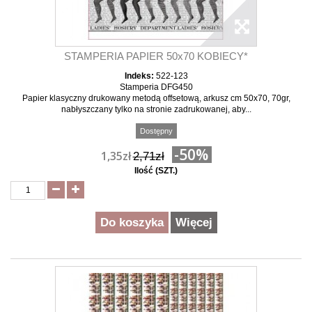
STAMPERIA PAPIER 50x70 KOBIECY*
Indeks:
522-123
Stamperia DFG450
Papier klasyczny drukowany metodą offsetową, arkusz cm 50x70, 70gr,
nabłyszczany tylko na stronie zadrukowanej, aby...
Dostępny
-50%
1,35zł
2,71zł
Ilość (SZT.)
Do koszyka
Więcej