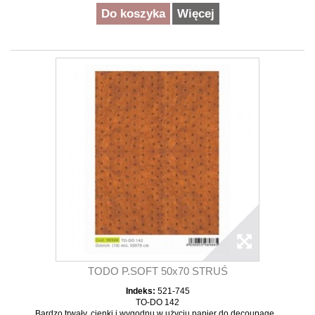
Do koszyka
Więcej
TODO P.SOFT 50x70 STRUŚ
Indeks:
521-745
TO-DO 142
Bardzo trwały, cienki i wygodnu w użyciu papier do decoupage...