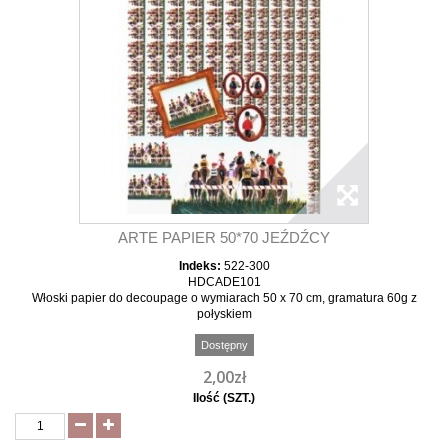
ARTE PAPIER 50*70 JEŹDŹCY
Indeks:
522-300
HDCADE101
Włoski papier do decoupage o wymiarach 50 x 70 cm, gramatura 60g z
połyskiem
Dostępny
2,00zł
Ilość (SZT.)