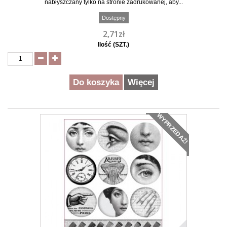
nabłyszczany tylko na stronie zadrukowanej, aby...
Dostępny
2,71zł
Ilość (SZT.)
Do koszyka
Więcej
WYPRZEDAŻ!