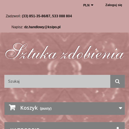
Zaloguj się
PLN
Zadzwoń:
(33) 851-35-86/87, 533 088 804
Napisz:
dz.handlowy@ksipo.pl
Koszyk
(pusty)