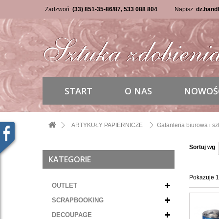
Zadzwoń:
(33) 851-35-86/87, 533 088 804
Napisz:
dz.hand
START
O NAS
NOWOŚ
ARTYKUŁY PAPIERNICZE
Galanteria biurowa i s
Sortuj wg
KATEGORIE
Pokazuje 1
OUTLET
SCRAPBOOKING
DECOUPAGE