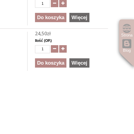
Do koszyka
Więcej
24,50zł
Strona
Ilość (OP.)
Blog
Do koszyka
Więcej