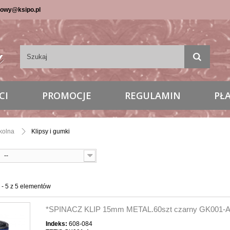
lowy@ksipo.pl
CI
PROMOCJE
REGULAMIN
PŁ
zkolna
Klipsy i gumki
--
 - 5 z 5 elementów
*SPINACZ KLIP 15mm METAL.60szt czarny GK001-
Indeks:
608-084