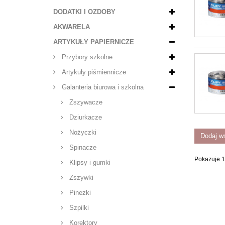
DODATKI I OZDOBY
AKWARELA
ARTYKUŁY PAPIERNICZE
Przybory szkolne
Artykuły piśmiennicze
Galanteria biurowa i szkolna
Zszywacze
Dziurkacze
Nożyczki
Dodaj w
Spinacze
Pokazuje 1
Klipsy i gumki
Zszywki
Pinezki
Szpilki
Korektory