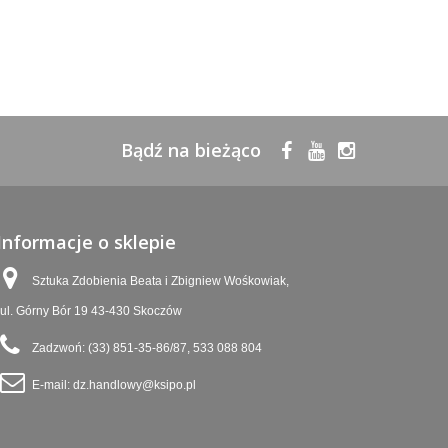
Bądź na bieżąco
Informacje o sklepie
Sztuka Zdobienia Beata i Zbigniew Wośkowiak,
ul. Górny Bór 19 43-430 Skoczów
Zadzwoń:
(33) 851-35-86/87, 533 088 804
E-mail:
dz.handlowy@ksipo.pl