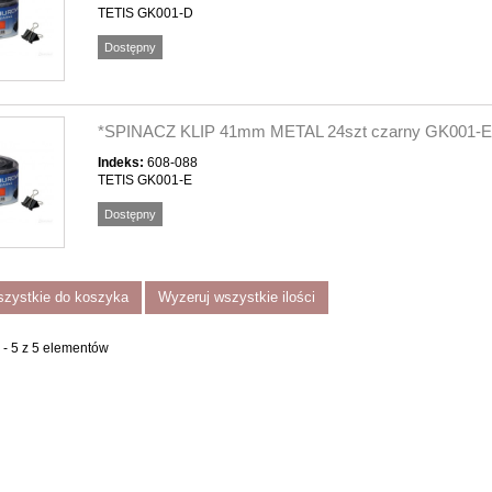
TETIS GK001-D
Dostępny
*SPINACZ KLIP 41mm METAL 24szt czarny GK001-E
Indeks:
608-088
TETIS GK001-E
Dostępny
szystkie do koszyka
Wyzeruj wszystkie ilości
 - 5 z 5 elementów