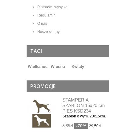
Płatność i wysyłka
Regulamin
O nas
Nasze sklepy
TAGI
Wielkanoc
Wiosna
Kwiaty
PROMOCJE
STAMPERIA
SZABLON 15x20 cm
PIES KSD234
Szablon o wym. 20x15cm.
-70%
8,85zł
29,50zł