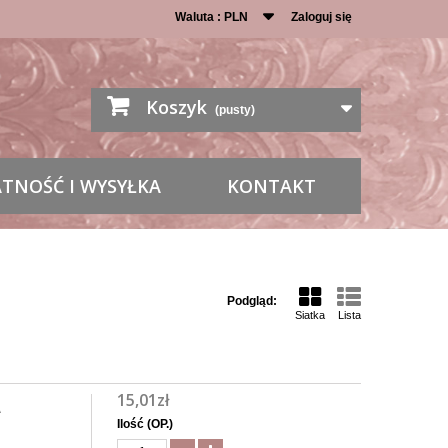
Waluta :
PLN
Zaloguj się
Koszyk
(pusty)
ATNOŚĆ I WYSYŁKA
KONTAKT
Podgląd:
Siatka
Lista
15,01zł
A
Ilość (OP.)