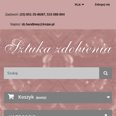
Zaloguj się
PLN
Zadzwoń:
(33) 851-35-86/87, 533 088 804
Napisz:
dz.handlowy@ksipo.pl
Koszyk
(pusty)