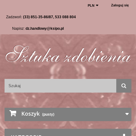
Zaloguj się
PLN
Zadzwoń:
(33) 851-35-86/87, 533 088 804
Napisz:
dz.handlowy@ksipo.pl
Koszyk
(pusty)