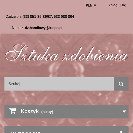
Zaloguj się
PLN
Zadzwoń:
(33) 851-35-86/87, 533 088 804
Napisz:
dz.handlowy@ksipo.pl
Koszyk
(pusty)