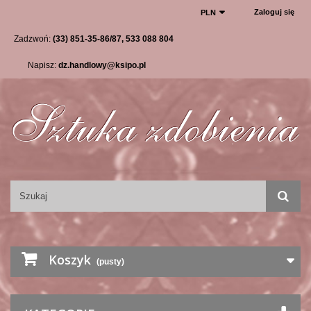
Zaloguj się
PLN
Zadzwoń:
(33) 851-35-86/87, 533 088 804
Napisz:
dz.handlowy@ksipo.pl
Koszyk
(pusty)