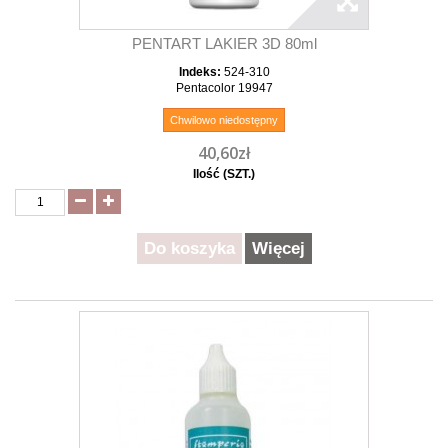
PENTART LAKIER 3D 80ml
Indeks:
524-310
Pentacolor 19947
Chwilowo niedostępny
40,60zł
Ilość (SZT.)
Do koszyka
Więcej