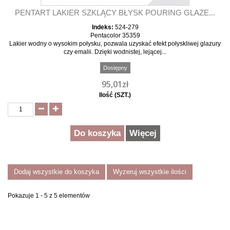
PENTART LAKIER SZKLĄCY BŁYSK POURING GLAZE...
Indeks:
524-279
Pentacolor 35359
Lakier wodny o wysokim połysku, pozwala uzyskać efekt połyskliwej glazury
czy emalii. Dzięki wodnistej, lejącej...
Dostępny
95,01zł
Ilość (SZT.)
Do koszyka
Więcej
Dodaj wszystkie do koszyka
Wyzeruj wszystkie ilości
Pokazuje 1 - 5 z 5 elementów