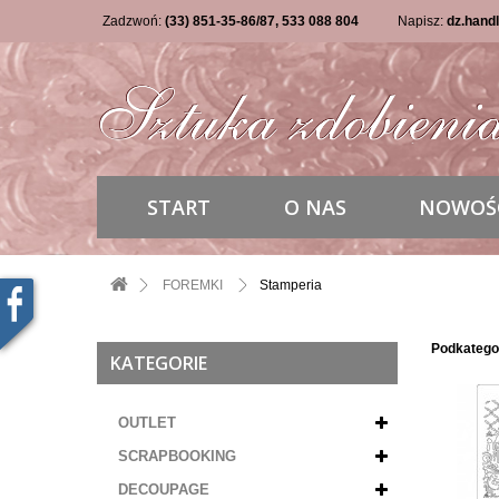
Zadzwoń:
(33) 851-35-86/87, 533 088 804
Napisz:
dz.hand
START
O NAS
NOWOŚ
FOREMKI
Stamperia
Podkatego
KATEGORIE
OUTLET
SCRAPBOOKING
DECOUPAGE