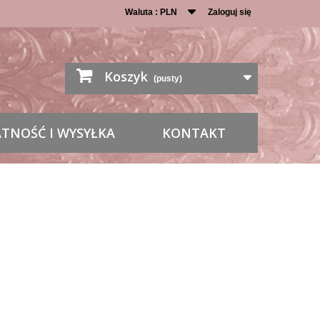
Waluta :
PLN
Zaloguj się
Koszyk
(pusty)
ATNOŚĆ I WYSYŁKA
KONTAKT