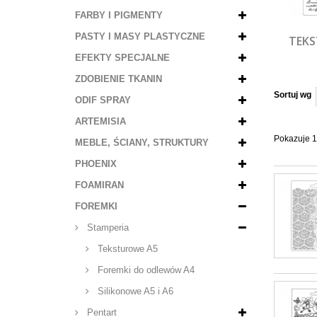
FARBY I PIGMENTY
PASTY I MASY PLASTYCZNE
TEKS
EFEKTY SPECJALNE
ZDOBIENIE TKANIN
Sortuj wg
ODIF SPRAY
ARTEMISIA
Pokazuje 1
MEBLE, ŚCIANY, STRUKTURY
PHOENIX
FOAMIRAN
FOREMKI
Stamperia
Teksturowe A5
Foremki do odlewów A4
Silikonowe A5 i A6
Pentart