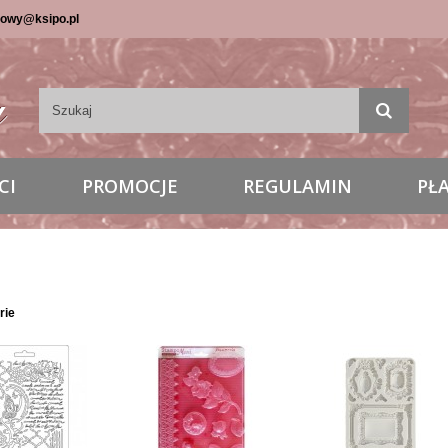
lowy@ksipo.pl
CI
PROMOCJE
REGULAMIN
PŁ
rie