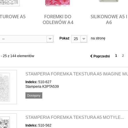
TUROWE A5
FOREMKI DO
SILIKONOWE A5 I
ODLEWÓW A4
A6
Pokaż
na stronę
--
25
1
2
 - 25 z 144 elementów
Poprzedni
STAMPERIA FOREMKA TEKSTURA A5 IMAGINE M
Indeks:
510-627
Stamperia K3PTA539
Dostępny
STAMPERIA FOREMKA TEKSTURA A5 MOTYLE...
Indeks:
510-562