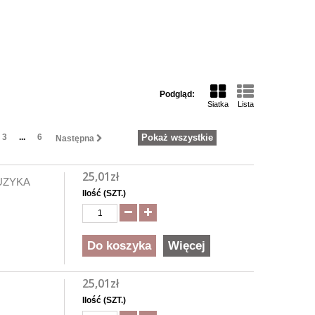
Podgląd:
Siatka
Lista
3
...
6
Pokaż wszystkie
Następna
25,01zł
UZYKA
Ilość (SZT.)
Do koszyka
Więcej
25,01zł
Ilość (SZT.)