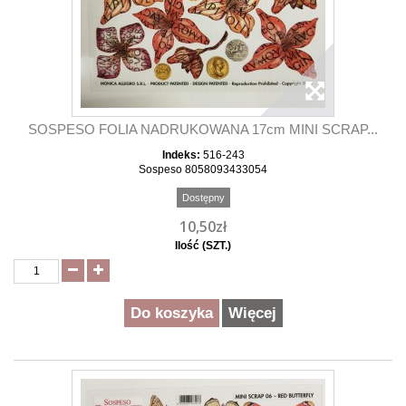
SOSPESO FOLIA NADRUKOWANA 17cm MINI SCRAP...
Indeks:
516-243
Sospeso 8058093433054
Dostępny
10,50zł
Ilość (SZT.)
Do koszyka
Więcej