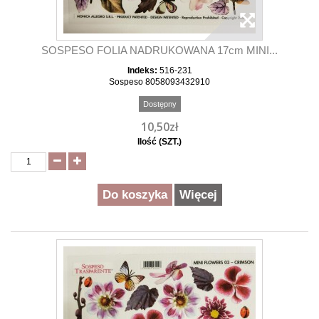
SOSPESO FOLIA NADRUKOWANA 17cm MINI...
Indeks:
516-231
Sospeso 8058093432910
Dostępny
10,50zł
Ilość (SZT.)
Do koszyka
Więcej