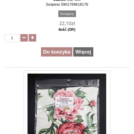
Sospeso 5901769618176
Dostępny
22,10zł
Ilość (OP.)
Do koszyka
Więcej