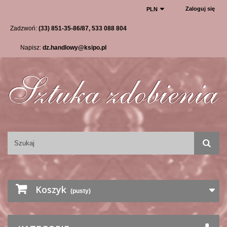
Zaloguj się
PLN
Zadzwoń:
(33) 851-35-86/87, 533 088 804
Napisz:
dz.handlowy@ksipo.pl
Koszyk
(pusty)