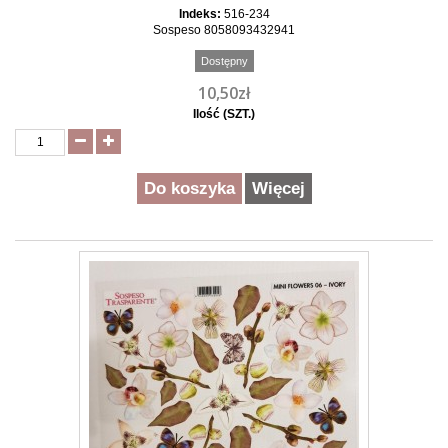
Indeks:
516-234
Sospeso 8058093432941
Dostępny
10,50zł
Ilość (SZT.)
Do koszyka
Więcej