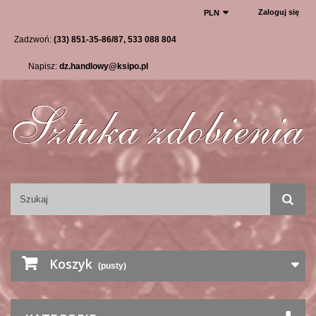
Zaloguj się
PLN
Zadzwoń:
(33) 851-35-86/87, 533 088 804
Napisz:
dz.handlowy@ksipo.pl
Koszyk
(pusty)