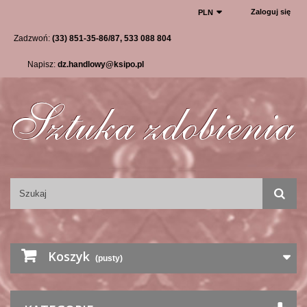
Zaloguj się
PLN
Zadzwoń:
(33) 851-35-86/87, 533 088 804
Napisz:
dz.handlowy@ksipo.pl
Koszyk
(pusty)