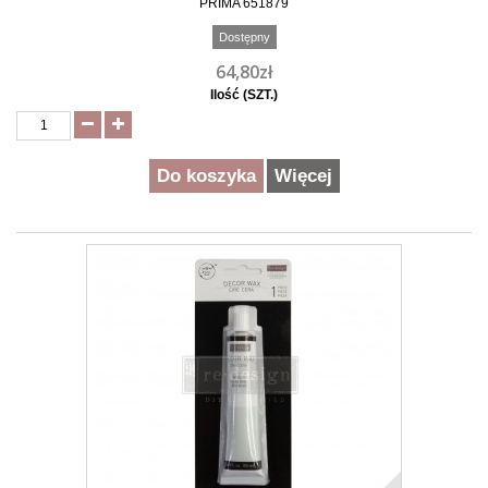
PRIMA 651879
Dostępny
64,80zł
Ilość (SZT.)
Do koszyka
Więcej