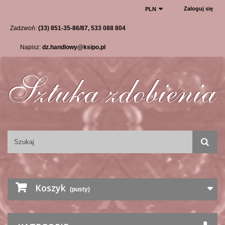
Zaloguj się
PLN
Zadzwoń:
(33) 851-35-86/87, 533 088 804
Napisz:
dz.handlowy@ksipo.pl
Koszyk
(pusty)