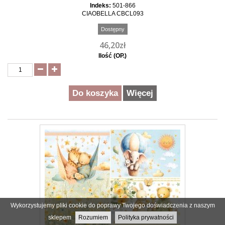
Indeks:
501-866
CIAOBELLA CBCL093
Dostępny
46,20zł
Ilość (OP.)
Do koszyka
Więcej
Wykorzystujemy pliki cookie do poprawy Twojego doświadczenia z naszym
sklepem
Rozumiem
Polityka prywatności