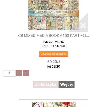
CB MIXED MEDIA BOOK A4 39 KART +11...
Indeks:
521-662
CIAOBELLA MA003
Chwilowo niedostępny
60,20zł
Ilość (OP.)
Do koszyka
Więcej