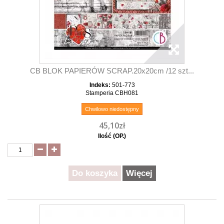
CB BLOK PAPIERÓW SCRAP.20x20cm /12 szt...
Indeks:
501-773
Stamperia CBH081
Chwilowo niedostępny
45,10zł
Ilość (OP.)
Do koszyka
Więcej