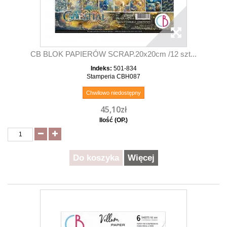
CB BLOK PAPIERÓW SCRAP.20x20cm /12 szt...
Indeks:
501-834
Stamperia CBH087
Chwilowo niedostępny
45,10zł
Ilość (OP.)
Do koszyka
Więcej