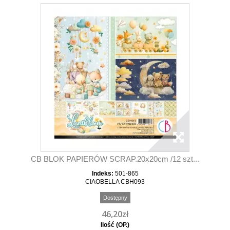
CB BLOK PAPIERÓW SCRAP.20x20cm /12 szt...
Indeks:
501-865
CIAOBELLA CBH093
Dostępny
46,20zł
Ilość (OP.)