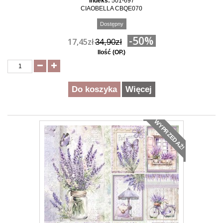
Indeks:
501-697
CIAOBELLA CBQE070
Dostępny
-50%
17,45zł
34,90zł
Ilość (OP.)
Do koszyka
Więcej
WYPRZEDAŻ!