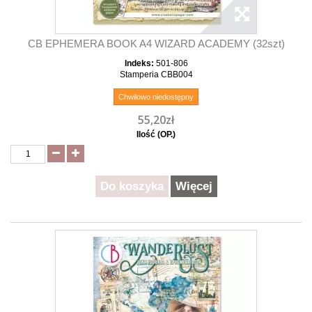
CB EPHEMERA BOOK A4 WIZARD ACADEMY (32szt)
Indeks:
501-806
Stamperia CBB004
Chwilowo niedostępny
55,20zł
Ilość (OP.)
Do koszyka
Więcej