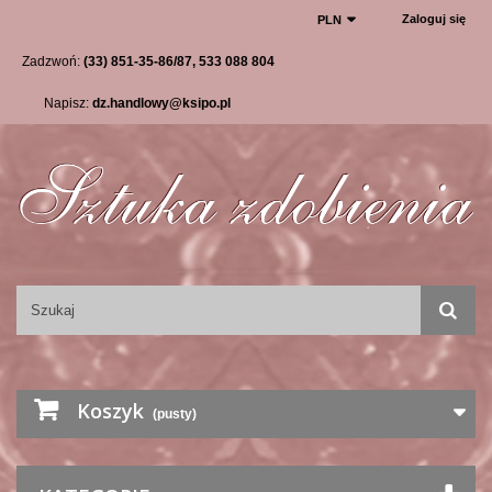
Zaloguj się
PLN
Zadzwoń:
(33) 851-35-86/87, 533 088 804
Napisz:
dz.handlowy@ksipo.pl
Koszyk
(pusty)