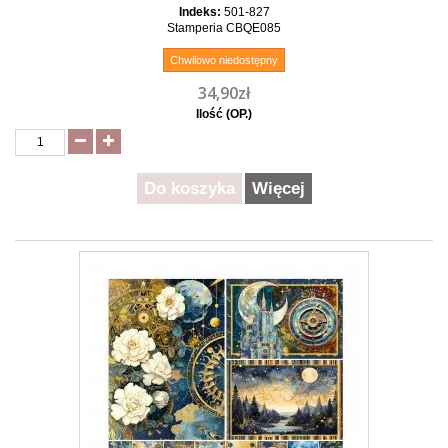
Indeks:
501-827
Stamperia CBQE085
Chwilowo niedostępny
34,90zł
Ilość (OP.)
Do koszyka
Więcej