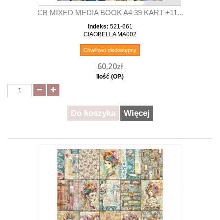
CB MIXED MEDIA BOOK A4 39 KART +11...
Indeks:
521-661
CIAOBELLA MA002
Chwilowo niedostępny
60,20zł
Ilość (OP.)
Do koszyka
Więcej