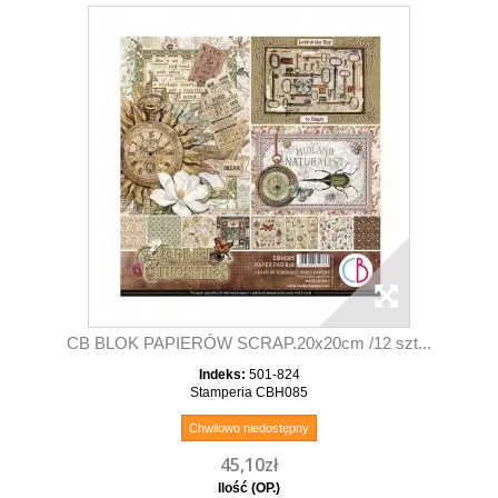
CB BLOK PAPIERÓW SCRAP.20x20cm /12 szt...
Indeks:
501-824
Stamperia CBH085
Chwilowo niedostępny
45,10zł
Ilość (OP.)