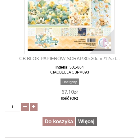
CB BLOK PAPIERÓW SCRAP.30x30cm /12szt...
Indeks:
501-864
CIAOBELLA CBPM093
Dostępny
67,10zł
Ilość (OP.)
Do koszyka
Więcej