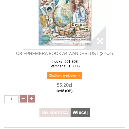
CB EPHEMERA BOOK A4 WANDERLUST (32szt)
Indeks:
501-808
Stamperia CBB006
Chwilowo niedostępny
55,20zł
Ilość (OP.)
Do koszyka
Więcej