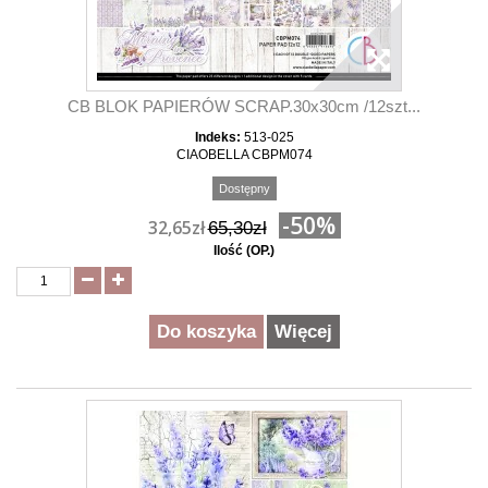
CB BLOK PAPIERÓW SCRAP.30x30cm /12szt...
Indeks:
513-025
CIAOBELLA CBPM074
Dostępny
-50%
32,65zł
65,30zł
Ilość (OP.)
Do koszyka
Więcej