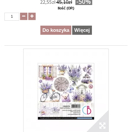
-50%
22,55zł
45,10zł
Ilość (OP.)
Do koszyka
Więcej