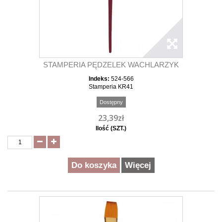
STAMPERIA PĘDZELEK WACHLARZYK
Indeks:
524-566
Stamperia KR41
Dostępny
23,39zł
Ilość (SZT.)
Do koszyka
Więcej