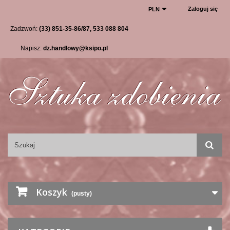
Zaloguj się
PLN
Zadzwoń:
(33) 851-35-86/87, 533 088 804
Napisz:
dz.handlowy@ksipo.pl
Koszyk
(pusty)