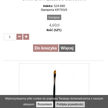
Indeks:
524-680
Stamperia KR75G/S
Dostępny
4,60zł
Ilość (SZT.)
Do koszyka
Więcej
Wykorzystujemy pliki cookie do poprawy Twojego doświadczenia z naszym
sklepem
Rozumiem
Polityka prywatności