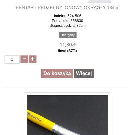
PENTART PĘDZEL NYLONOWY OKRĄGŁY 18mm
Indeks:
524-506
Pentacolor 358830
długość pędzla: 32cm
Dostępny
11,80zł
Ilość (SZT.)
Do koszyka
Więcej