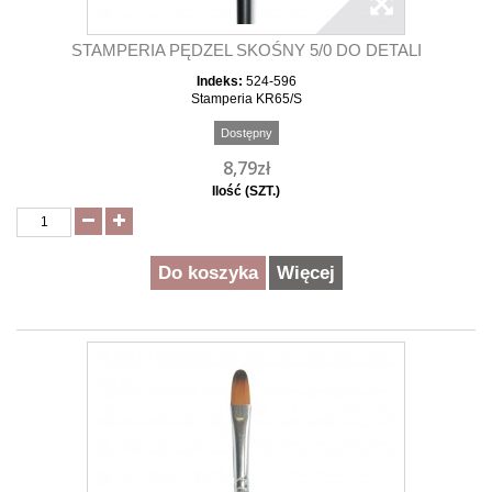
STAMPERIA PĘDZEL SKOŚNY 5/0 DO DETALI
Indeks:
524-596
Stamperia KR65/S
Dostępny
8,79zł
Ilość (SZT.)
Do koszyka
Więcej