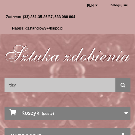
Zaloguj się
PLN
Zadzwoń:
(33) 851-35-86/87, 533 088 804
Napisz:
dz.handlowy@ksipo.pl
Koszyk
(pusty)