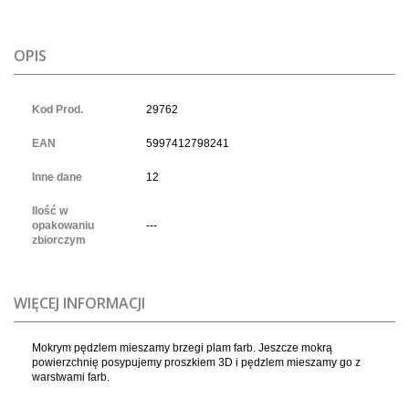
OPIS
Kod Prod.
29762
EAN
5997412798241
Inne dane
12
Ilość w
opakowaniu
---
zbiorczym
WIĘCEJ INFORMACJI
Mokrym pędzlem mieszamy brzegi plam farb. Jeszcze mokrą
powierzchnię posypujemy proszkiem 3D i pędzlem mieszamy go z
warstwami farb.