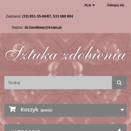
Zaloguj się
PLN
Zadzwoń:
(33) 851-35-86/87, 533 088 804
Napisz:
dz.handlowy@ksipo.pl
Koszyk
(pusty)