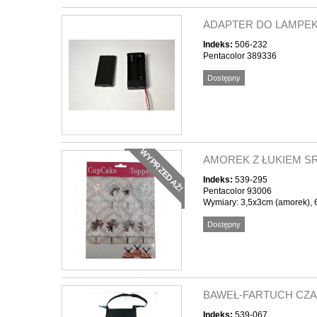
ADAPTER DO LAMPEK 
Indeks:
506-232
Pentacolor 389336
Dostępny
WYPRZEDAŻ!
AMOREK Z ŁUKIEM SR
Indeks:
539-295
Pentacolor 93006
Wymiary: 3,5x3cm (amorek), 
Dostępny
BAWEŁ-FARTUCH CZA
Indeks:
539-067