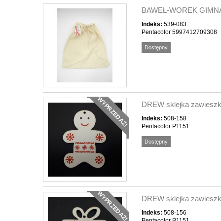
BAWEŁ-WOREK GIMNA
Indeks:
539-083
Pentacolor 5997412709308
Dostępny
WYPRZEDAŻ!
DREW sklejka zawieszk
Indeks:
508-158
Pentacolor P1151
Dostępny
WYPRZEDAŻ!
DREW sklejka zawiesz
Indeks:
508-156
Pentacolor P1151