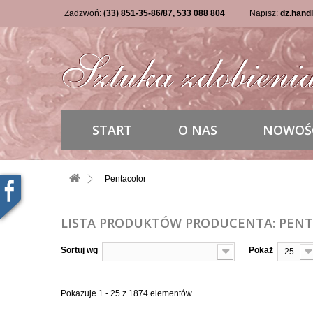
Zadzwoń:
(33) 851-35-86/87, 533 088 804
Napisz:
dz.hand
START
O NAS
NOWOŚ
Pentacolor
LISTA PRODUKTÓW PRODUCENTA: PEN
Sortuj wg
Pokaż
--
25
Pokazuje 1 - 25 z 1874 elementów