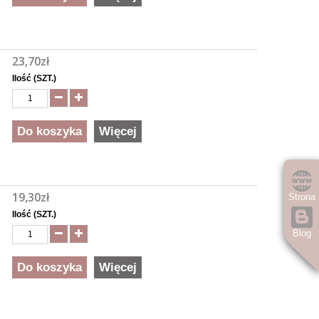
23,70zł
Ilość (SZT.)
Do koszyka
Więcej
19,30zł
Strona
Ilość (SZT.)
Blog
Do koszyka
Więcej