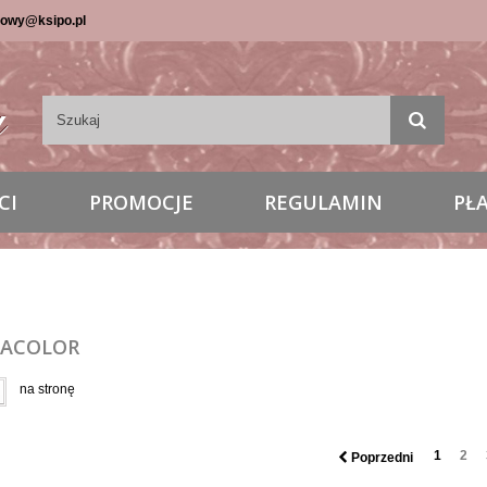
lowy@ksipo.pl
CI
PROMOCJE
REGULAMIN
PŁ
TACOLOR
na stronę
1
2
Poprzedni