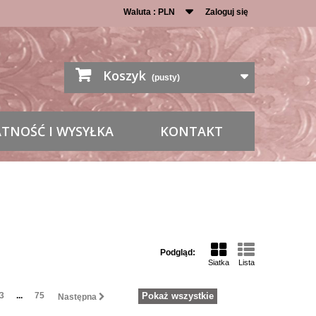
Waluta :
PLN
Zaloguj się
Koszyk
(pusty)
ATNOŚĆ I WYSYŁKA
KONTAKT
Podgląd:
Siatka
Lista
3
...
75
Pokaż wszystkie
Następna