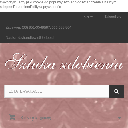
Wykorzystujemy pliki cookie do poprawy Twojego doświadczenia z naszym
sklepem
Rozumiem
Polityka prywatności
Zaloguj się
PLN
Zadzwoń:
(33) 851-35-86/87, 533 088 804
Napisz:
dz.handlowy@ksipo.pl
Koszyk
(pusty)