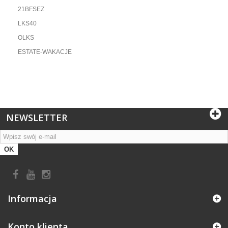
21BFSEZ
LKS40
OLKS
ESTATE-WAKACJE
NEWSLETTER
OK
Informacja
Konto klienta